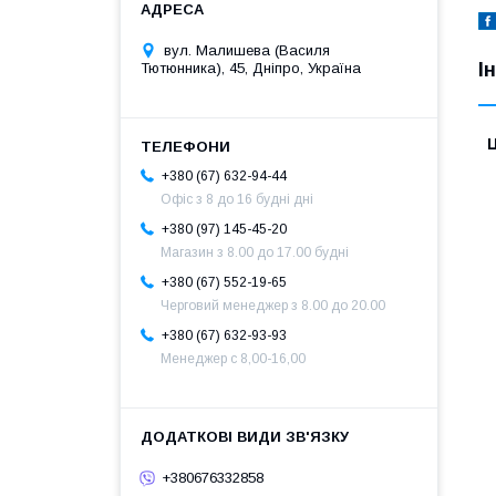
вул. Малишева (Василя
І
Тютюнника), 45, Дніпро, Україна
Ц
+380 (67) 632-94-44
Офіс з 8 до 16 будні дні
+380 (97) 145-45-20
Магазин з 8.00 до 17.00 будні
+380 (67) 552-19-65
Черговий менеджер з 8.00 до 20.00
+380 (67) 632-93-93
Менеджер с 8,00-16,00
+380676332858