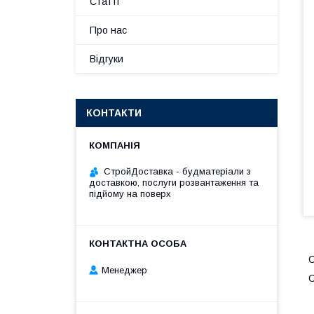
Статті
Про нас
Відгуки
КОНТАКТИ
СтройДоставка - будматеріали з
доставкою, послуги розвантаження та
підйому на поверх
С
Менеджер
С