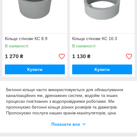
Кільце стінове КС 8.9
Кільце стінове КС 10.3
В наявності
В наявності
1 270
1 130
₴
₴
Купити
Купити
Бетонні кільця часто використовуються для облаштування
каналізаційних ям, дренажних систем, водойм та інших
процесах пов'язаних з водопровідними роботами. Ми
пропонуємо бетонні кільця різних розмірів та діаметрів.
Пропонуємо послуги наших кранів-маніпуляторів, ціна
оренди залежить від тоннажу та адреси доставки. Всю цікаву
Показати все
для вас інформацію ви можете дізнатися у наших
диспетчерів у робочий час.