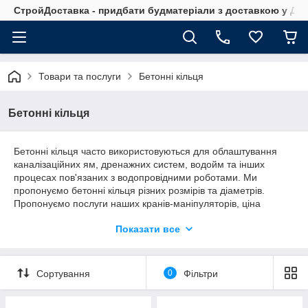
СтройДоставка - придбати будматеріали з доставкою у Дніп
Товари та послуги
Бетонні кільця
Бетонні кільця
Бетонні кільця часто використовуються для облаштування
каналізаційних ям, дренажних систем, водойм та інших
процесах пов'язаних з водопровідними роботами. Ми
пропонуємо бетонні кільця різних розмірів та діаметрів.
Пропонуємо послуги наших кранів-маніпуляторів, ціна
оренди залежить від тоннажу та адреси доставки. Всю цікаву
Показати все
для вас інформацію ви можете дізнатися у наших
диспетчерів у робочий час.
Сортування
0
Фільтри