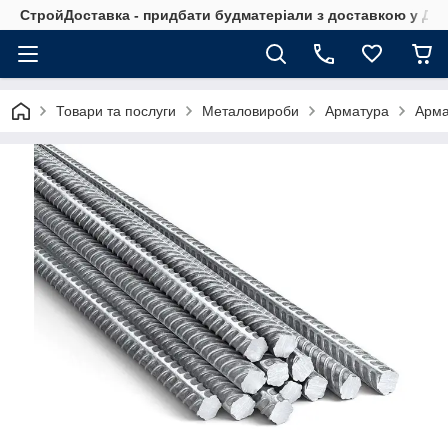
СтройДоставка - придбати будматеріали з доставкою у Дніп
Товари та послуги
Металовироби
Арматура
Арма