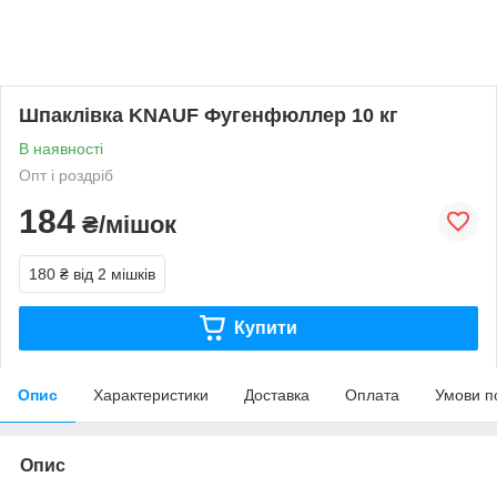
Шпаклівка KNAUF Фугенфюллер 10 кг
В наявності
Опт і роздріб
184
₴/мішок
180 ₴
від 2 мішків
Купити
Опис
Характеристики
Доставка
Оплата
Умови п
Опис