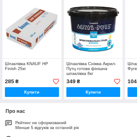
Шпаклівка KNAUF HP
Шпаклівка Сніжка Акрил-
Шпа
Finish 25кг
Путц готова фінішна
Фуг
шпаклівка 8кг
285
349
104
₴
₴
Купити
Купити
Про нас
Рейтинг не сформований
Менше 5 відгуків за останній рік