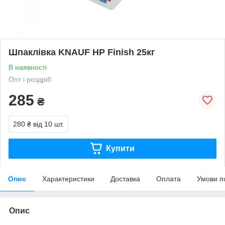
Шпаклівка KNAUF HP Finish 25кг
В наявності
Опт і роздріб
285
₴
280 ₴
від 10 шт.
Купити
Опис
Характеристики
Доставка
Оплата
Умови п
Опис