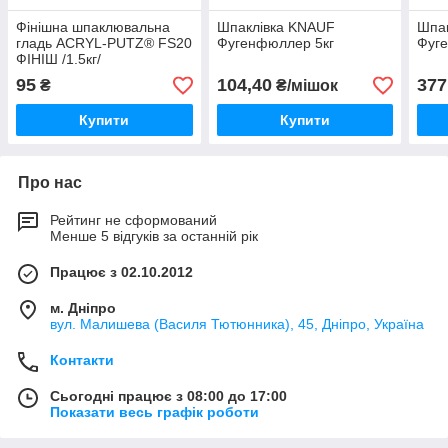
Фінішна шпаклювальна
Шпаклівка KNAUF
Шпа
гладь ACRYL-PUTZ® FS20
Фугенфюллер 5кг
Фуг
ФІНІШ /1.5кг/
95
104,40
377
₴
₴/мішок
Купити
Купити
Про нас
Рейтинг не сформований
Менше 5 відгуків за останній рік
Працює з 02.10.2012
м. Дніпро
вул. Малишева (Василя Тютюнника), 45, Дніпро, Україна
Контакти
Сьогодні працює з 08:00 до 17:00
Показати весь графік роботи