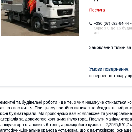
Послуга
+380 (67) 632-94-44
Офіс з 8 до 16 будні
дні
Замовлення тільки з
повернення товару п
емонтні та будівельні роботи - це те, з чим неминуче стикається
аз за своє життя. При цьому постійно виникає необхідність вибрат
кісні будматеріали. Ми пропонуємо вам комплексне та універсальн
атеріалів за допомогою крана-маніпулятора.
Послуги маніпулятора
аніпулятора становить 6 тонн, а розмір його кузова – 2,25*5,5*0,7 
агатофункціональна кранова установка, що є вантажівкою, оснащ