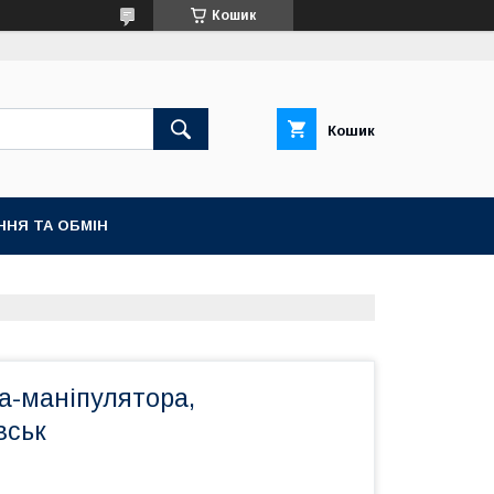
Кошик
Кошик
ННЯ ТА ОБМІН
а-маніпулятора,
вськ