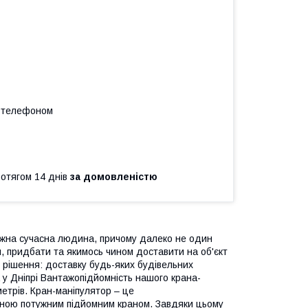
а телефоном
ротягом 14 днів
за домовленістю
 кожна сучасна людина, причому далеко не один
и, придбати та якимось чином доставити на об'єкт
е рішення: доставку будь-яких будівельних
 у Дніпрі Вантажопідйомність нашого крана-
метрів. Кран-маніпулятор – це
еною потужним підйомним краном. Завдяки цьому