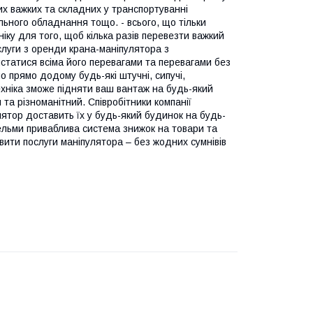
их важких та складних у транспортуванні
ельного обладнання тощо. - всього, що тільки
іку для того, щоб кілька разів перевезти важкий
луги з оренди крана-маніпулятора з
истатися всіма його перевагами та перевагами без
о прямо додому будь-які штучні, сипучі,
техніка зможе підняти ваш вантаж на будь-який
а різноманітний. Співробітники компанії
ятор доставить їх у будь-який будинок на будь-
вельми приваблива система знижок на товари та
вити послуги маніпулятора – без жодних сумнівів