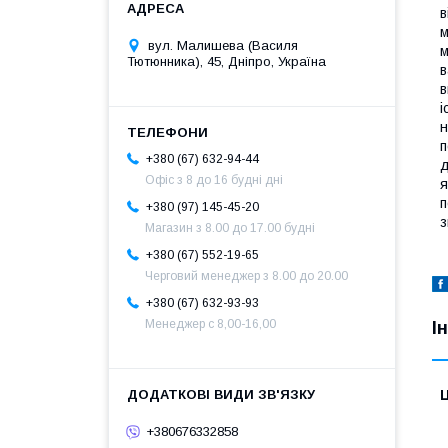
в
м
вул. Малишева (Василя
м
Тютюнника), 45, Дніпро, Україна
в
в
і
н
п
+380 (67) 632-94-44
д
Офіс з 8 до 16 будні дні
я
п
+380 (97) 145-45-20
з
Магазин з 8.00 до 17.00 будні
+380 (67) 552-19-65
Черговий менеджер з 8.00 до 20.00
+380 (67) 632-93-93
Менеджер с 8,00-16,00
І
Ц
+380676332858