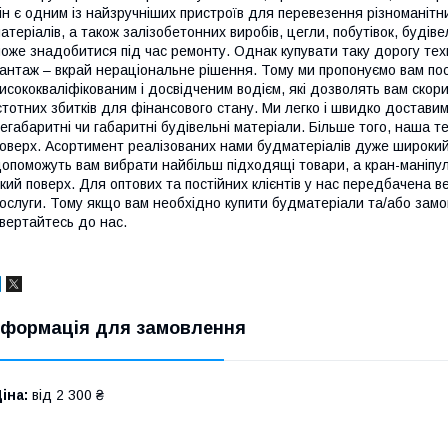
ін є одним із найзручніших пристроїв для перевезення різноманітн
атеріалів, а також залізобетонних виробів, цегли, побутівок, будів
оже знадобитися під час ремонту.
Однак купувати таку дорогу техн
антаж – вкрай нераціональне рішення. Тому ми пропонуємо вам пос
исококваліфікованим і досвідченим водієм, які дозволять вам скор
стотних збитків для фінансового стану. Ми легко і швидко доставим
егабаритні чи габаритні будівельні матеріали. Більше того, наша 
оверх.
Асортимент реалізованих нами будматеріалів дуже широкий т
опоможуть вам вибрати найбільш підходящі товари, а кран-маніпул
кий поверх. Для оптових та постійних клієнтів у нас передбачена 
ослуги. Тому якщо вам необхідно купити будматеріали та/або замо
вертайтесь до нас.
нформація для замовлення
іна:
від 2 300 ₴