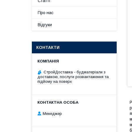
Статті
Про нас
Відгуки
КОНТАКТИ
СтройДоставка - будматеріали з
доставкою, послуги розвантаження та
підйому на поверх
Р
р
я
Менеджер
м
м
б