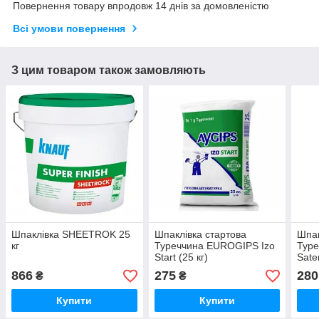
Повернення товару впродовж 14 днів за домовленістю
Всі умови повернення
З цим товаром також замовляють
Шпаклівка SHEETROK 25
Шпаклівка стартова
Шпак
кг
Туреччина EUROGIPS Izo
Тур
Start (25 кг)
Sate
866
275
280
₴
₴
Купити
Купити