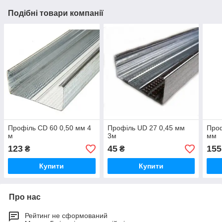
Подібні товари компанії
Профіль CD 60 0,50 мм 4
Профіль UD 27 0,45 мм
Проф
м
3м
мм
123
45
155
₴
₴
Купити
Купити
Про нас
Рейтинг не сформований