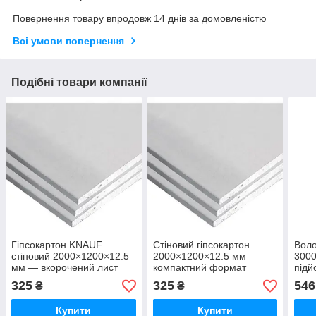
Повернення товару впродовж 14 днів за домовленістю
Всі умови повернення
Подібні товари компанії
Гіпсокартон KNAUF
Стіновий гіпсокартон
Воло
стіновий 2000×1200×12.5
2000×1200×12.5 мм —
3000
мм — вкорочений лист
компактний формат
підй
325
325
546
₴
₴
Купити
Купити