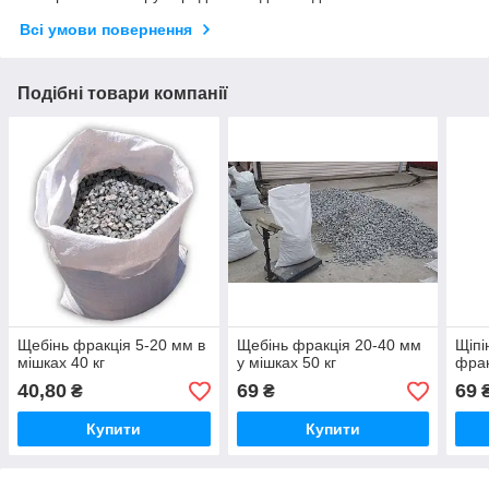
Всі умови повернення
Подібні товари компанії
Щебінь фракція 5-20 мм в
Щебінь фракція 20-40 мм
Щіпі
мішках 40 кг
у мішках 50 кг
фрак
40,80
69
69
₴
₴
Купити
Купити