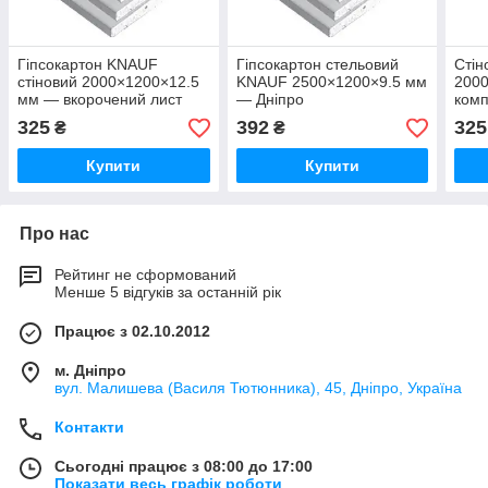
Гіпсокартон KNAUF
Гіпсокартон стельовий
Стін
стіновий 2000×1200×12.5
KNAUF 2500×1200×9.5 мм
200
мм — вкорочений лист
— Дніпро
ком
325
392
325
₴
₴
Купити
Купити
Про нас
Рейтинг не сформований
Менше 5 відгуків за останній рік
Працює з 02.10.2012
м. Дніпро
вул. Малишева (Василя Тютюнника), 45, Дніпро, Україна
Контакти
Сьогодні працює з 08:00 до 17:00
Показати весь графік роботи