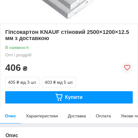
Гіпсокартон KNAUF стіновий 2500×1200×12.5
мм з доставкою
В наявності
Опт і роздріб
406
₴
405 ₴
від 3 шт.
403 ₴
від 5 шт.
Купити
Опис
Характеристики
Доставка
Оплата
Умови п
Опис